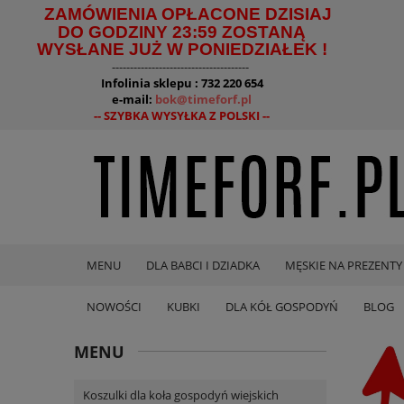
ZAMÓWIENIA OPŁACONE DZISIAJ
DO GODZINY 23:59 ZOSTANĄ
WYSŁANE JUŻ W PONIEDZIAŁEK !
--------------------------------------
Infolinia sklepu : 732 220 654
e-mail:
bok@timeforf.pl
-- SZYBKA WYSYŁKA Z POLSKI --
MENU
DLA BABCI I DZIADKA
MĘSKIE NA PREZENTY
NOWOŚCI
KUBKI
DLA KÓŁ GOSPODYŃ
BLOG
MENU
Koszulki dla koła gospodyń wiejskich