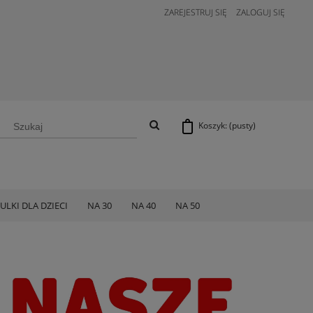
ZAREJESTRUJ SIĘ
ZALOGUJ SIĘ
Koszyk:
(pusty)
ULKI DLA DZIECI
NA 30
NA 40
NA 50