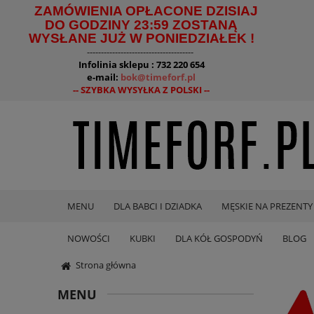
ZAMÓWIENIA OPŁACONE DZISIAJ
DO GODZINY 23:59 ZOSTANĄ
WYSŁANE JUŻ W PONIEDZIAŁEK !
--------------------------------------
Infolinia sklepu : 732 220 654
e-mail:
bok@timeforf.pl
-- SZYBKA WYSYŁKA Z POLSKI --
MENU
DLA BABCI I DZIADKA
MĘSKIE NA PREZENTY
NOWOŚCI
KUBKI
DLA KÓŁ GOSPODYŃ
BLOG
Strona główna
MENU