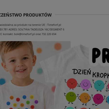
ECZEŃSTWO PRODUKTÓW
edzialna za produkt na terenie UE : Timeforf.pl
EX 781
ADRES: SOŁTYKA TADEUSZA 16C/SEGMENT 6
EC
kontakt: bok@timeforf.pl oraz 732 220 654