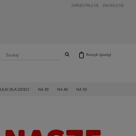
ZAREJESTRUJ SIĘ
ZALOGUJ SIĘ
Koszyk:
(pusty)
ULKI DLA DZIECI
NA 30
NA 40
NA 50