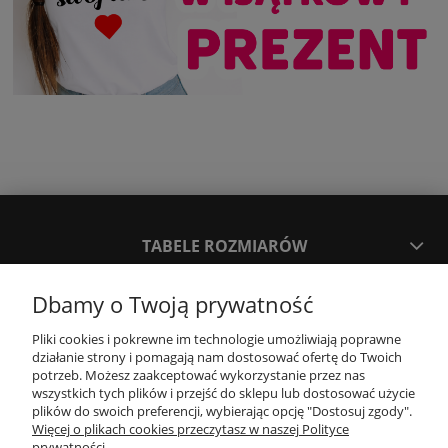
TABELE ROZMIARÓW
Dbamy o Twoją prywatność
SPOSOBY PŁATNOŚCI ORAZ CZAS I KOSZTY DOSTAWY
DOSTAWY
Pliki cookies i pokrewne im technologie umożliwiają poprawne
działanie strony i pomagają nam dostosować ofertę do Twoich
potrzeb. Możesz zaakceptować wykorzystanie przez nas
KONTAKT
wszystkich tych plików i przejść do sklepu lub dostosować użycie
plików do swoich preferencji, wybierając opcję "Dostosuj zgody".
Więcej o plikach cookies przeczytasz w naszej Polityce
prywatności.