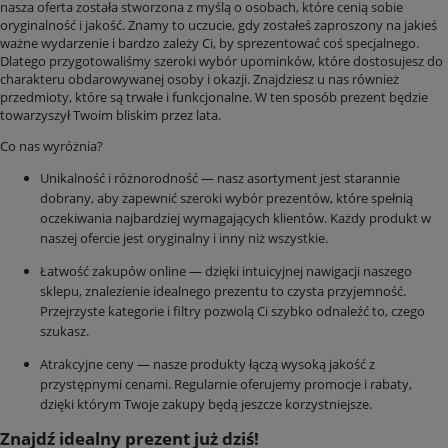
nasza oferta została stworzona z myślą o osobach, które cenią sobie
oryginalność i jakość. Znamy to uczucie, gdy zostałeś zaproszony na jakieś
ważne wydarzenie i bardzo zależy Ci, by sprezentować coś specjalnego.
Dlatego przygotowaliśmy szeroki wybór upominków, które dostosujesz do
charakteru obdarowywanej osoby i okazji. Znajdziesz u nas również
przedmioty, które są trwałe i funkcjonalne. W ten sposób prezent będzie
towarzyszył Twoim bliskim przez lata.
Co nas wyróżnia?
Unikalność i różnorodność — nasz asortyment jest starannie
dobrany, aby zapewnić szeroki wybór prezentów, które spełnią
oczekiwania najbardziej wymagających klientów. Każdy produkt w
naszej ofercie jest oryginalny i inny niż wszystkie.
Łatwość zakupów online — dzięki intuicyjnej nawigacji naszego
sklepu, znalezienie idealnego prezentu to czysta przyjemność.
Przejrzyste kategorie i filtry pozwolą Ci szybko odnaleźć to, czego
szukasz.
Atrakcyjne ceny — nasze produkty łączą wysoką jakość z
przystępnymi cenami. Regularnie oferujemy promocje i rabaty,
dzięki którym Twoje zakupy będą jeszcze korzystniejsze.
Znajdź idealny prezent już dziś!