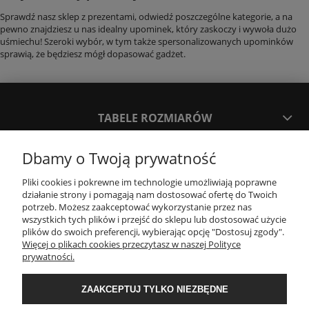
Sprawdź nasz sklep z prezentami, odwiedź poszczególne kategorie, a na
pewno znajdziesz u nas idealny upominek, który zaskoczy i wywoła dużo
uśmiechu! Szeroki wybór, w tym także spersonalizowanych upominków
sprawią, że będziesz mógł dopasować gadżet.
TABELE ROZMIARÓW
Dbamy o Twoją prywatność
SPOSOBY PŁATNOŚCI ORAZ CZAS I KOSZTY DOSTAWY
DOSTAWY
Pliki cookies i pokrewne im technologie umożliwiają poprawne
działanie strony i pomagają nam dostosować ofertę do Twoich
potrzeb. Możesz zaakceptować wykorzystanie przez nas
KONTAKT
wszystkich tych plików i przejść do sklepu lub dostosować użycie
plików do swoich preferencji, wybierając opcję "Dostosuj zgody".
Więcej o plikach cookies przeczytasz w naszej Polityce
prywatności.
WYMIANA / ZWROTY / REKLAMACJE
ZAAKCEPTUJ TYLKO NIEZBĘDNE
REGULAMINY