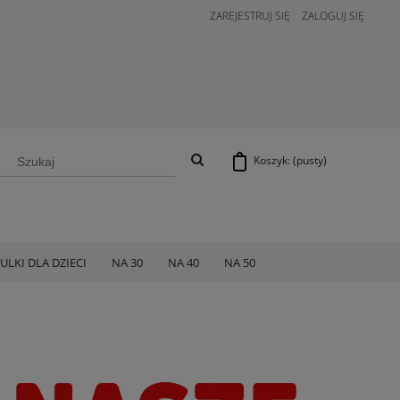
ZAREJESTRUJ SIĘ
ZALOGUJ SIĘ
Koszyk:
(pusty)
ULKI DLA DZIECI
NA 30
NA 40
NA 50