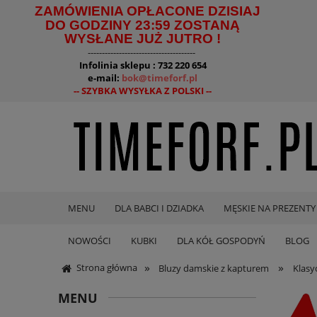
ZAMÓWIENIA OPŁACONE DZISIAJ
DO GODZINY 23:59 ZOSTANĄ
WYSŁANE JUŻ JUTRO !
--------------------------------------
Infolinia sklepu : 732 220 654
e-mail:
bok@timeforf.pl
-- SZYBKA WYSYŁKA Z POLSKI --
MENU
DLA BABCI I DZIADKA
MĘSKIE NA PREZENTY
NOWOŚCI
KUBKI
DLA KÓŁ GOSPODYŃ
BLOG
»
»
Strona główna
Bluzy damskie z kapturem
Klasy
MENU