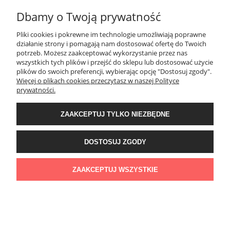
Prezent na 60 urodziny - Zestaw Kubek na 60 urodziny oraz
Dbamy o Twoją prywatność
torba
69,00 zł
Pliki cookies i pokrewne im technologie umożliwiają poprawne
działanie strony i pomagają nam dostosować ofertę do Twoich
potrzeb. Możesz zaakceptować wykorzystanie przez nas
DO KOSZYKA
wszystkich tych plików i przejść do sklepu lub dostosować użycie
plików do swoich preferencji, wybierając opcję "Dostosuj zgody".
Więcej o plikach cookies przeczytasz w naszej Polityce
prywatności.
ZAAKCEPTUJ TYLKO NIEZBĘDNE
DOSTOSUJ ZGODY
ZAAKCEPTUJ WSZYSTKIE