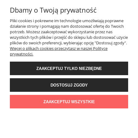
Dbamy o Twoją prywatność
Pliki cookies i pokrewne im technologie umożliwiają poprawne
działanie strony i pomagają nam dostosować ofertę do Twoich
potrzeb. Możesz zaakceptować wykorzystanie przez nas
wszystkich tych plików i przejść do sklepu lub dostosować użycie
plików do swoich preferencji, wybierając opcję "Dostosuj zgody".
Więcej o plikach cookies przeczytasz w naszej Polityce
dziecięca koszulka z koniem dla dziecka C212
prywatności.
19,99 zł
ZAAKCEPTUJ TYLKO NIEZBĘDNE
DO KOSZYKA
DOSTOSUJ ZGODY
ZAAKCEPTUJ WSZYSTKIE