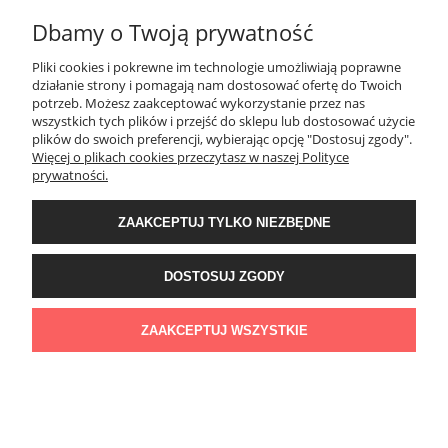
Dbamy o Twoją prywatność
Prezent na 50 urodziny - 50 LAT A JA NADAL PIĘKNA I MŁODA -
poduszka oraz kubek na 50
Pliki cookies i pokrewne im technologie umożliwiają poprawne
49,00 zł
działanie strony i pomagają nam dostosować ofertę do Twoich
potrzeb. Możesz zaakceptować wykorzystanie przez nas
wszystkich tych plików i przejść do sklepu lub dostosować użycie
plików do swoich preferencji, wybierając opcję "Dostosuj zgody".
DO KOSZYKA
Więcej o plikach cookies przeczytasz w naszej Polityce
prywatności.
ZAAKCEPTUJ TYLKO NIEZBĘDNE
DOSTOSUJ ZGODY
ZAAKCEPTUJ WSZYSTKIE