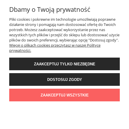
Dbamy o Twoją prywatność
Pliki cookies i pokrewne im technologie umożliwiają poprawne
działanie strony i pomagają nam dostosować ofertę do Twoich
potrzeb. Możesz zaakceptować wykorzystanie przez nas
wszystkich tych plików i przejść do sklepu lub dostosować użycie
plików do swoich preferencji, wybierając opcję "Dostosuj zgody".
Więcej o plikach cookies przeczytasz w naszej Polityce
prywatności.
ZAAKCEPTUJ TYLKO NIEZBĘDNE
DOSTOSUJ ZGODY
ZAAKCEPTUJ WSZYSTKIE
Czarna damska koszulka oversize - WZÓR 3A