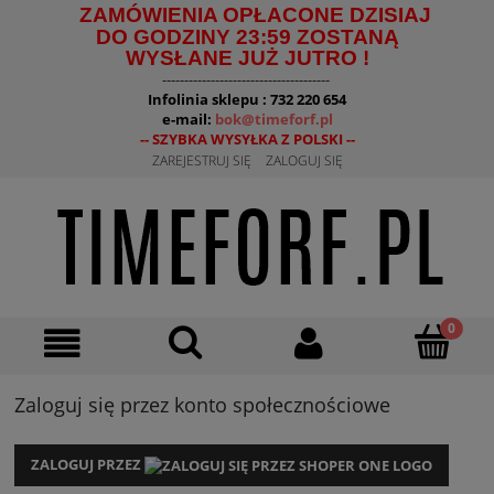
ZAMÓWIENIA OPŁACONE DZISIAJ
DO GODZINY 23:59 ZOSTANĄ
WYSŁANE JUŻ JUTRO !
--------------------------------------
Infolinia sklepu : 732 220 654
e-mail:
bok@timeforf.pl
-- SZYBKA WYSYŁKA Z POLSKI --
ZAREJESTRUJ SIĘ
ZALOGUJ SIĘ
Zaloguj się przez konto społecznościowe
ZALOGUJ PRZEZ