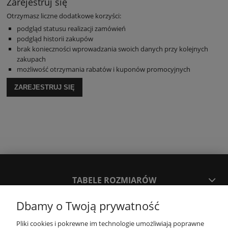
Zarejestruj się
Otrzymasz liczne dodatkowe korzyści:
podgląd statusu realizacji zamówień
podgląd historii zakupów
brak konieczności wprowadzania swoich danych przy kolejnych
zakupach
możliwość otrzymania rabatów i kuponów promocyjnych
ZAREJESTRUJ SIĘ
TABELE ROZMIARÓW
Dbamy o Twoją prywatność
SPOSOBY PŁATNOŚCI ORAZ CZAS I KOSZTY DOSTAWY
DOSTAWY
Pliki cookies i pokrewne im technologie umożliwiają poprawne