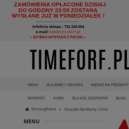
ZAMÓWIENIA OPŁACONE DZISIAJ
DO GODZINY 23:59 ZOSTANĄ
WYSŁANE JUŻ W PONIEDZIAŁEK !
--------------------------------------
Infolinia sklepu : 732 220 654
e-mail:
bok@timeforf.pl
-- SZYBKA WYSYŁKA Z POLSKI --
MENU
DLA BABCI I DZIADKA
MĘSKIE NA PREZENTY
NOWOŚCI
KUBKI
DLA KÓŁ GOSPODYŃ
BLOG
»
Strona główna
Koszulki dla Mamy i Córki
MENU