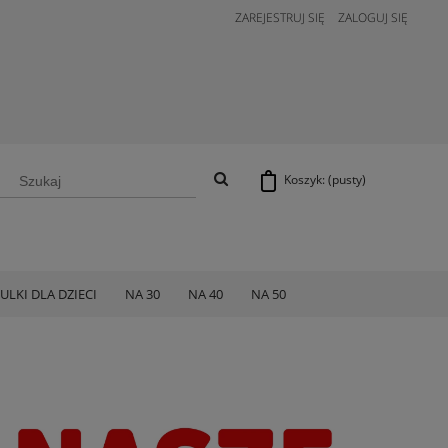
ZAREJESTRUJ SIĘ
ZALOGUJ SIĘ
Koszyk:
(pusty)
ULKI DLA DZIECI
NA 30
NA 40
NA 50