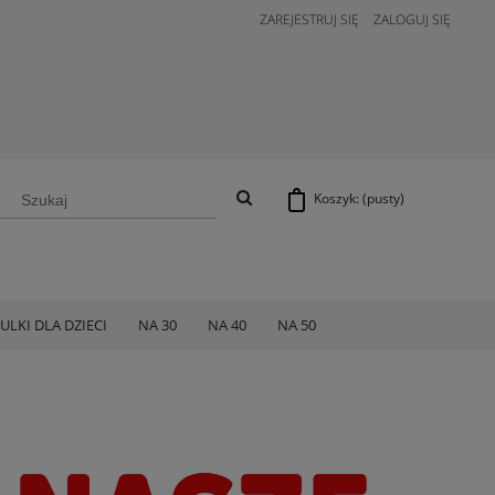
ZAREJESTRUJ SIĘ
ZALOGUJ SIĘ
Koszyk:
(pusty)
ULKI DLA DZIECI
NA 30
NA 40
NA 50