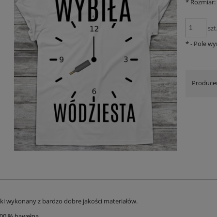
*
Rozmiar:
szt
*
- Pole w
Produce
ski wykonany z bardzo dobre jakości materiałów.
100 % bawełna .