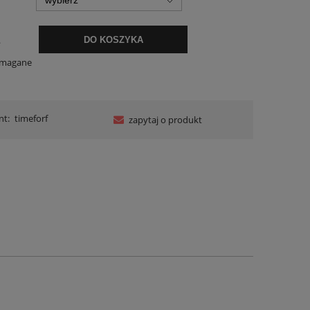
.
DO KOSZYKA
ymagane
nt:
timeforf
zapytaj o produkt