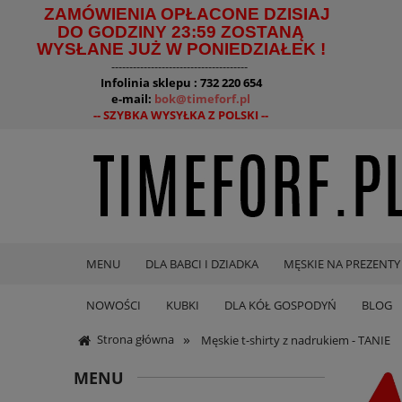
ZAMÓWIENIA OPŁACONE DZISIAJ
DO GODZINY 23:59 ZOSTANĄ
WYSŁANE JUŻ W PONIEDZIAŁEK !
--------------------------------------
Infolinia sklepu : 732 220 654
e-mail:
bok@timeforf.pl
-- SZYBKA WYSYŁKA Z POLSKI --
MENU
DLA BABCI I DZIADKA
MĘSKIE NA PREZENTY
NOWOŚCI
KUBKI
DLA KÓŁ GOSPODYŃ
BLOG
»
Strona główna
Męskie t-shirty z nadrukiem - TANIE
MENU