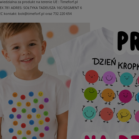
edzialna za produkt na terenie UE : Timeforf.pl
EX 781
ADRES: SOŁTYKA TADEUSZA 16C/SEGMENT 6
EC
kontakt: bok@timeforf.pl oraz 732 220 654