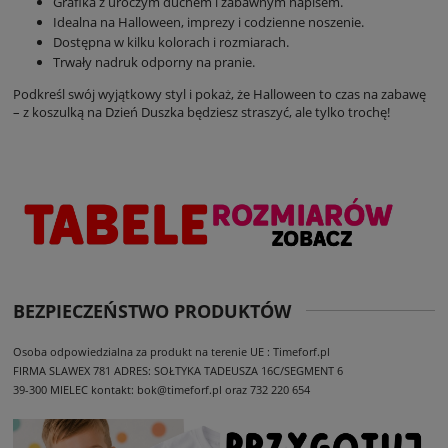
Grafika z uroczym duchem i zabawnym napisem.
Idealna na Halloween, imprezy i codzienne noszenie.
Dostępna w kilku kolorach i rozmiarach.
Trwały nadruk odporny na pranie.
Podkreśl swój wyjątkowy styl i pokaż, że Halloween to czas na zabawę
– z koszulką na Dzień Duszka będziesz straszyć, ale tylko trochę!
BEZPIECZEŃSTWO PRODUKTÓW
Osoba odpowiedzialna za produkt na terenie UE : Timeforf.pl
FIRMA SLAWEX 781
ADRES: SOŁTYKA TADEUSZA 16C/SEGMENT 6
39-300 MIELEC
kontakt: bok@timeforf.pl oraz 732 220 654