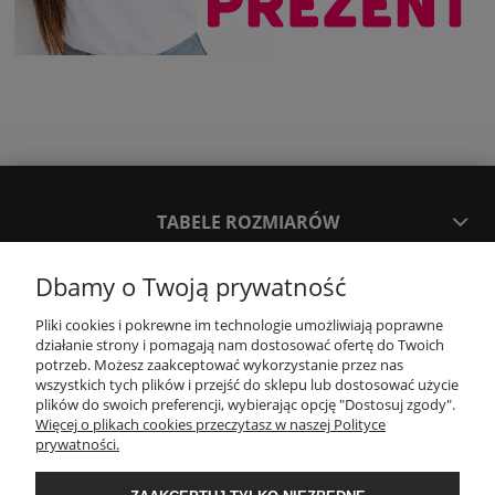
TABELE ROZMIARÓW
Dbamy o Twoją prywatność
SPOSOBY PŁATNOŚCI ORAZ CZAS I KOSZTY DOSTAWY
DOSTAWY
Pliki cookies i pokrewne im technologie umożliwiają poprawne
działanie strony i pomagają nam dostosować ofertę do Twoich
potrzeb. Możesz zaakceptować wykorzystanie przez nas
KONTAKT
wszystkich tych plików i przejść do sklepu lub dostosować użycie
plików do swoich preferencji, wybierając opcję "Dostosuj zgody".
Więcej o plikach cookies przeczytasz w naszej Polityce
prywatności.
WYMIANA / ZWROTY / REKLAMACJE