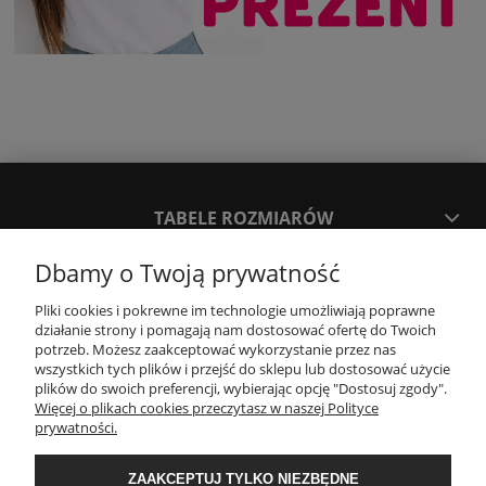
TABELE ROZMIARÓW
Dbamy o Twoją prywatność
SPOSOBY PŁATNOŚCI ORAZ CZAS I KOSZTY DOSTAWY
DOSTAWY
Pliki cookies i pokrewne im technologie umożliwiają poprawne
działanie strony i pomagają nam dostosować ofertę do Twoich
potrzeb. Możesz zaakceptować wykorzystanie przez nas
wszystkich tych plików i przejść do sklepu lub dostosować użycie
KONTAKT
plików do swoich preferencji, wybierając opcję "Dostosuj zgody".
Więcej o plikach cookies przeczytasz w naszej Polityce
prywatności.
WYMIANA / ZWROTY / REKLAMACJE
ZAAKCEPTUJ TYLKO NIEZBĘDNE