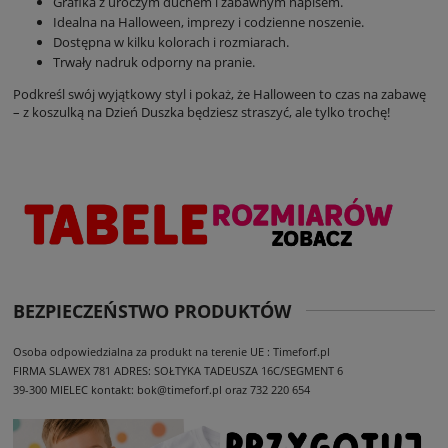
Grafika z uroczym duchem i zabawnym napisem.
Idealna na Halloween, imprezy i codzienne noszenie.
Dostępna w kilku kolorach i rozmiarach.
Trwały nadruk odporny na pranie.
Podkreśl swój wyjątkowy styl i pokaż, że Halloween to czas na zabawę
– z koszulką na Dzień Duszka będziesz straszyć, ale tylko trochę!
BEZPIECZEŃSTWO PRODUKTÓW
Osoba odpowiedzialna za produkt na terenie UE : Timeforf.pl
FIRMA SLAWEX 781
ADRES: SOŁTYKA TADEUSZA 16C/SEGMENT 6
39-300 MIELEC
kontakt: bok@timeforf.pl oraz 732 220 654