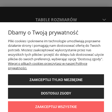
TABELE ROZMIARÓW
Dbamy o Twoją prywatność
SPOSOBY PŁATNOŚCI ORAZ CZAS I KOSZTY DOSTAWY
DOSTAWY
Pliki cookies i pokrewne im technologie umożliwiają poprawne
działanie strony i pomagają nam dostosować ofertę do Twoich
potrzeb. Możesz zaakceptować wykorzystanie przez nas
wszystkich tych plików i przejść do sklepu lub dostosować użycie
KONTAKT
plików do swoich preferencji, wybierając opcję "Dostosuj zgody".
Więcej o plikach cookies przeczytasz w naszej Polityce
prywatności.
WYMIANA / ZWROTY / REKLAMACJE
ZAAKCEPTUJ TYLKO NIEZBĘDNE
REGULAMINY
DOSTOSUJ ZGODY
Timeforf
| ul. SOŁTYKA TADEUSZA 16C /SEGMENT NUMER 6 | 39-
300 Mielec | woj. podkarpackie |
tel: 732 220 654
pon-pt: 8:00-16:00 | mail:
ZAAKCEPTUJ WSZYSTKIE
bok@timeforf.pl