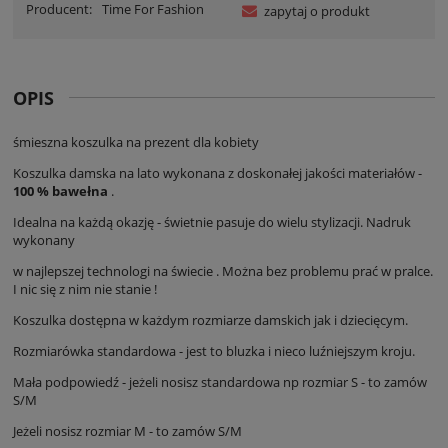
Producent:
Time For Fashion
zapytaj o produkt
OPIS
śmieszna koszulka na prezent dla kobiety
Koszulka damska na lato wykonana z doskonałej jakości materiałów -
100 % bawełna
.
Idealna na każdą okazję - świetnie pasuje do wielu stylizacji. Nadruk
wykonany
w najlepszej technologi na świecie . Można bez problemu prać w pralce.
I nic się z nim nie stanie !
Koszulka dostępna w każdym rozmiarze damskich jak i dziecięcym.
Rozmiarówka standardowa - jest to bluzka i nieco luźniejszym kroju.
Mała podpowiedź - jeżeli nosisz standardowa np rozmiar S - to zamów
S/M
Jeżeli nosisz rozmiar M - to zamów S/M