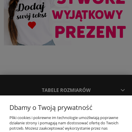
TABELE ROZMIARÓW
Dbamy o Twoją prywatność
SPOSOBY PŁATNOŚCI ORAZ CZAS I KOSZTY DOSTAWY
DOSTAWY
Pliki cookies i pokrewne im technologie umożliwiają poprawne
działanie strony i pomagają nam dostosować ofertę do Twoich
potrzeb. Możesz zaakceptować wykorzystanie przez nas