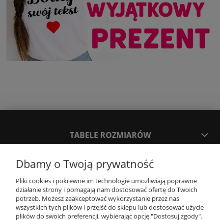
TABELE ROZMIARÓW
Dbamy o Twoją prywatność
SPOSOBY PŁATNOŚCI ORAZ CZAS I KOSZTY DOSTAWY
DOSTAWY
Pliki cookies i pokrewne im technologie umożliwiają poprawne
działanie strony i pomagają nam dostosować ofertę do Twoich
potrzeb. Możesz zaakceptować wykorzystanie przez nas
KONTAKT
wszystkich tych plików i przejść do sklepu lub dostosować użycie
plików do swoich preferencji, wybierając opcję "Dostosuj zgody".