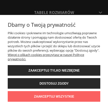
TABELE ROZMIARÓW
Dbamy o Twoją prywatność
SPOSOBY PŁATNOŚCI ORAZ CZAS I KOSZTY DOSTAWY
DOSTAWY
Pliki cookies i pokrewne im technologie umożliwiają poprawne
działanie strony i pomagają nam dostosować ofertę do Twoich
potrzeb. Możesz zaakceptować wykorzystanie przez nas
wszystkich tych plików i przejść do sklepu lub dostosować użycie
KONTAKT
plików do swoich preferencji, wybierając opcję "Dostosuj zgody".
Więcej o plikach cookies przeczytasz w naszej Polityce
prywatności.
WYMIANA / ZWROTY / REKLAMACJE
ZAAKCEPTUJ TYLKO NIEZBĘDNE
REGULAMINY
DOSTOSUJ ZGODY
Timeforf
| ul. SOŁTYKA TADEUSZA 16C /SEGMENT NUMER 6 | 39-
300 Mielec | woj. podkarpackie |
tel: 732 220 654
pon-pt: 8:00-16:00 | mail:
ZAAKCEPTUJ WSZYSTKIE
bok@timeforf.pl