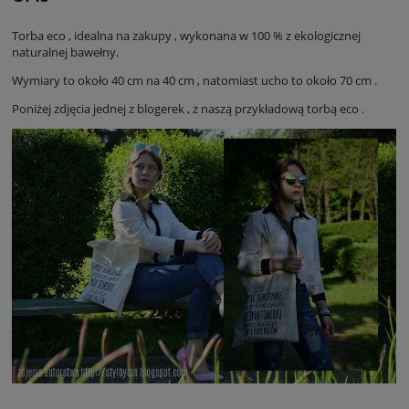
Torba eco , idealna na zakupy , wykonana w 100 % z ekologicznej
naturalnej bawełny.
Wymiary to około 40 cm na 40 cm , natomiast ucho to około 70 cm .
Poniżej zdjęcia jednej z blogerek , z naszą przykładową torbą eco .