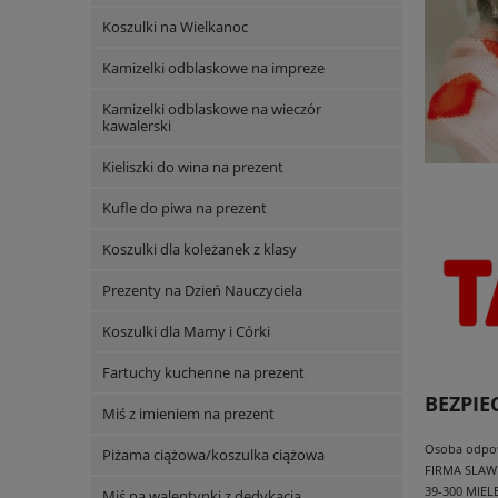
Koszulki na Wielkanoc
Kamizelki odblaskowe na impreze
Kamizelki odblaskowe na wieczór
kawalerski
Kieliszki do wina na prezent
Kufle do piwa na prezent
Koszulki dla koleżanek z klasy
Prezenty na Dzień Nauczyciela
Koszulki dla Mamy i Córki
Fartuchy kuchenne na prezent
BEZPI
Miś z imieniem na prezent
Osoba odpowi
Piżama ciążowa/koszulka ciążowa
FIRMA SLAW
39-300 MIEL
Miś na walentynki z dedykacją