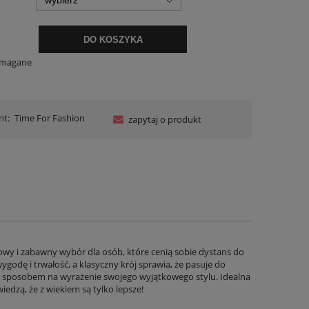
.
DO KOSZYKA
ymagane
nt:
Time For Fashion
zapytaj o produkt
ylowy i zabawny wybór dla osób, które cenią sobie dystans do
godę i trwałość, a klasyczny krój sprawia, że pasuje do
nym sposobem na wyrażenie swojego wyjątkowego stylu. Idealna
edzą, że z wiekiem są tylko lepsze!