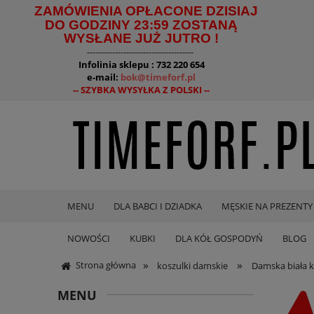
ZAMÓWIENIA OPŁACONE DZISIAJ
DO GODZINY 23:59 ZOSTANĄ
WYSŁANE JUŻ JUTRO !
--------------------------------------
Infolinia sklepu : 732 220 654
e-mail:
bok@timeforf.pl
-- SZYBKA WYSYŁKA Z POLSKI --
MENU
DLA BABCI I DZIADKA
MĘSKIE NA PREZENTY
NOWOŚCI
KUBKI
DLA KÓŁ GOSPODYŃ
BLOG
»
»
Strona główna
koszulki damskie
Damska biała k
MENU