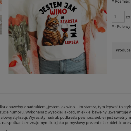
*
Rozmiar:
szt
*
- Pole w
Produce
lka z bawełny z nadrukiem „Jestem jak wino – im starsza, tym lepsza” to st
czucie humoru. Wykonana z wysokiej jakości, miękkiej bawełny, gwarantuje wy
ualowej stylizacji. Wyrazisty nadruk podkreśla pewność siebie i jest świet
, na spotkania ze znajomymi lub jako pomysłowy prezent dla kobiet, które wi