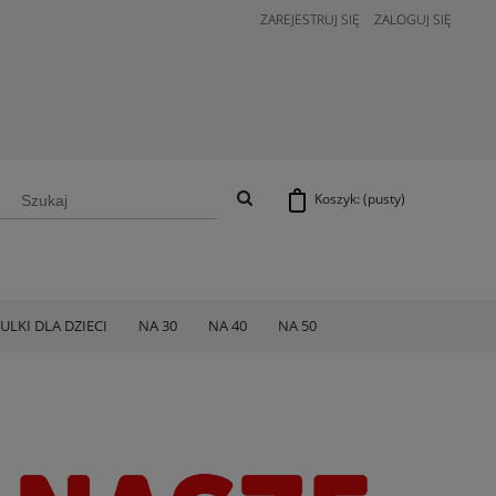
ZAREJESTRUJ SIĘ
ZALOGUJ SIĘ
Koszyk:
(pusty)
ULKI DLA DZIECI
NA 30
NA 40
NA 50