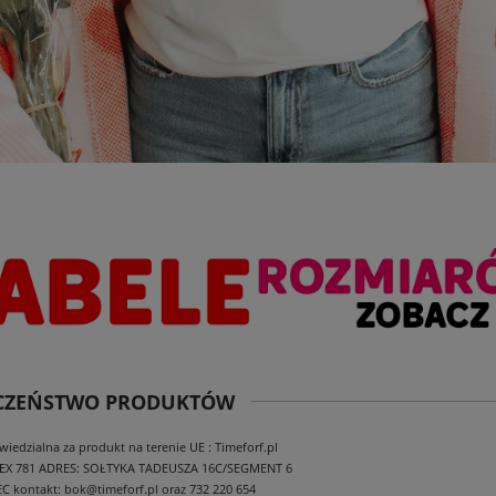
ECZEŃSTWO PRODUKTÓW
edzialna za produkt na terenie UE : Timeforf.pl
EX 781
ADRES: SOŁTYKA TADEUSZA 16C/SEGMENT 6
EC
kontakt: bok@timeforf.pl oraz 732 220 654