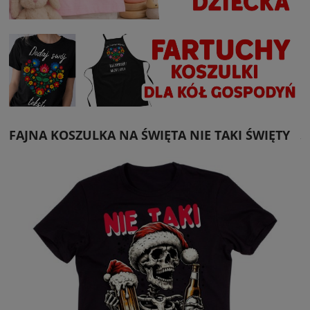
FAJNA KOSZULKA NA ŚWIĘTA NIE TAKI ŚWIĘTY