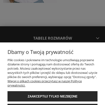
TABELE ROZMIARÓW
Dbamy o Twoją prywatność
SPOSOBY PŁATNOŚCI ORAZ CZAS I KOSZTY DOSTAWY
DOSTAWY
Pliki cookies i pokrewne im technologie umożliwiają poprawne
działanie strony i pomagają nam dostosować ofertę do Twoich
potrzeb. Możesz zaakceptować wykorzystanie przez nas
KONTAKT
wszystkich tych plików i przejść do sklepu lub dostosować użycie
plików do swoich preferencji, wybierając opcję "Dostosuj zgody".
Więcej o plikach cookies przeczytasz w naszej Polityce
prywatności.
WYMIANA / ZWROTY / REKLAMACJE
ZAAKCEPTUJ TYLKO NIEZBĘDNE
REGULAMINY