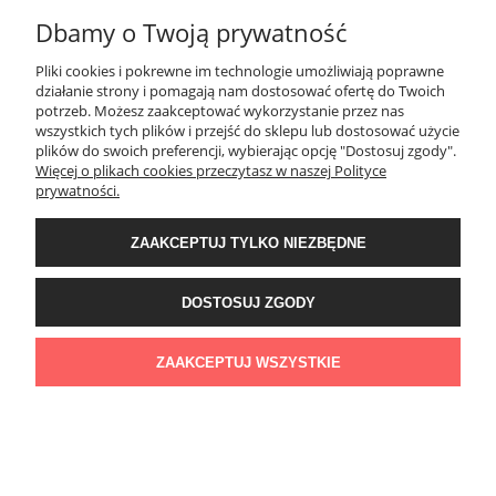
Dbamy o Twoją prywatność
SPOSOBY PŁATNOŚCI ORAZ CZAS I KOSZTY DOSTAWY
DOSTAWY
Pliki cookies i pokrewne im technologie umożliwiają poprawne
działanie strony i pomagają nam dostosować ofertę do Twoich
potrzeb. Możesz zaakceptować wykorzystanie przez nas
wszystkich tych plików i przejść do sklepu lub dostosować użycie
KONTAKT
plików do swoich preferencji, wybierając opcję "Dostosuj zgody".
Więcej o plikach cookies przeczytasz w naszej Polityce
prywatności.
WYMIANA / ZWROTY / REKLAMACJE
ZAAKCEPTUJ TYLKO NIEZBĘDNE
REGULAMINY
DOSTOSUJ ZGODY
Timeforf
| ul. SOŁTYKA TADEUSZA 16C /SEGMENT NUMER 6 | 39-
300 Mielec | woj. podkarpackie |
tel: 732 220 654
pon-pt: 8:00-16:00 | mail:
ZAAKCEPTUJ WSZYSTKIE
bok@timeforf.pl
POKAŻ PEŁNĄ WERSJĘ STRONY
Sklep internetowy Shoper Premium