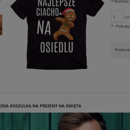
*
Rozmiar:
szt
*
- Pole w
Produce
ĘSKA KOSZULKA NA PREZENT NA ŚWIĘTA