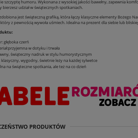
ie szczyptę humoru. Wykonana z wysokiej jakości bawełny, zapewnia komfort 
y bierzesz udział w świątecznych spotkaniach.
zdobiona jest świąteczną grafiką, która łączy klasyczne elementy Bożego Nar
óry z pewnością wywoła uśmiech. Idealna na prezent dla siebie lub bliskiego
duktu:
r: głęboka czerń
riał:przyjemna w dotyku i trwała
awny, świąteczny nadruk w stylu humorystycznym
: klasyczny, wygodny, świetnie leży na każdej sylwetce
lna na świąteczne spotkania, ale też na co dzień
ECZEŃSTWO PRODUKTÓW