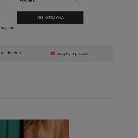
.
DO KOSZYKA
ymagane
nt:
timeforf
zapytaj o produkt