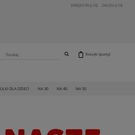
ZAREJESTRUJ SIĘ
ZALOGUJ SIĘ
Koszyk:
(pusty)
ULKI DLA DZIECI
NA 30
NA 40
NA 50