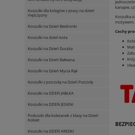
jednocześn
kanapie, cz
Koszulki dla kolegów z pracy na dzień
mężczyzny
Koszulka o
motywem, kt
Koszulki na Dzień Biedronki
Cechy pro
Koszulki na dzień kota
Kolo
Mate
Koszulki na Dzień Duszka
Zab
Krój
Koszulki na Dzień Bałwana
Idea
Koszulki na Dzień Mycia Rąk
Koszulki z pszczołą na Dzień Pszczoły
Koszulki na DZIEŃ JABŁKA
Koszulki na DZIEŃ JESIENI
Poduszki dla koleżanek z klasy na Dzień
Kobiet
BEZPI
Koszulki na DZIEŃ KREDKI