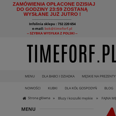
ZAMÓWIENIA OPŁACONE DZISIAJ
DO GODZINY 23:59 ZOSTANĄ
WYSŁANE JUŻ JUTRO !
--------------------------------------
Infolinia sklepu : 732 220 654
e-mail:
bok@timeforf.pl
-- SZYBKA WYSYŁKA Z POLSKI --
MENU
DLA BABCI I DZIADKA
MĘSKIE NA PREZENTY
NOWOŚCI
KUBKI
DLA KÓŁ GOSPODYŃ
BLOG
»
»
Strona główna
Bluzy i koszulki męskie
FAJNA M
MENU