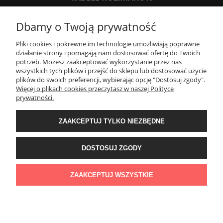
Dbamy o Twoją prywatność
SPOSOBY PŁATNOŚCI ORAZ CZAS I KOSZTY DOSTAWY
DOSTAWY
Pliki cookies i pokrewne im technologie umożliwiają poprawne
działanie strony i pomagają nam dostosować ofertę do Twoich
potrzeb. Możesz zaakceptować wykorzystanie przez nas
KONTAKT
wszystkich tych plików i przejść do sklepu lub dostosować użycie
plików do swoich preferencji, wybierając opcję "Dostosuj zgody".
Więcej o plikach cookies przeczytasz w naszej Polityce
prywatności.
WYMIANA / ZWROTY / REKLAMACJE
ZAAKCEPTUJ TYLKO NIEZBĘDNE
REGULAMINY
DOSTOSUJ ZGODY
Timeforf
| ul. SOŁTYKA TADEUSZA 16C /SEGMENT NUMER 6 | 39-
300 Mielec | woj. podkarpackie |
tel: 732 220 654
pon-pt: 8:00-16:00 | mail:
ZAAKCEPTUJ WSZYSTKIE
bok@timeforf.pl
POKAŻ PEŁNĄ WERSJĘ STRONY