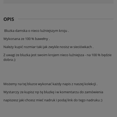
OPIS
Bluzka damska o nieco luźniejszym kroju .
Wykonana ze 100 % bawełny .
Należy kupić rozmiar taki jak zwykle nosisz w sieciówkach .
Z uwagi że bluzka jest swoim krojem nieco luźniejsza - na 100 % będzie
dobra ;)
Możemy na tej bluzce wykonać każdy napis z naszej kolekcji .
Wystarczy że kupisz np tę bluzkę i w komentarzu do zamówienia
napiszesz jaki chcesz mieć nadruk i podaj link do tego nadruku ;)