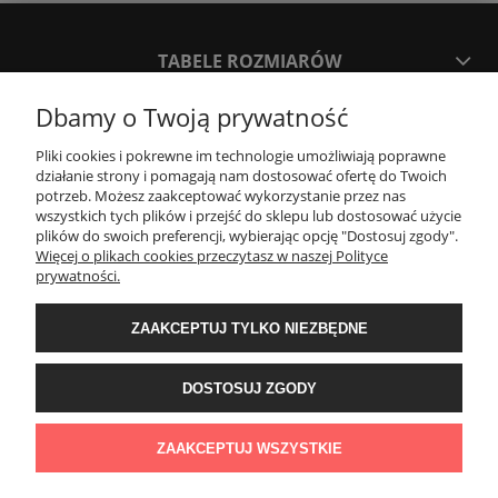
TABELE ROZMIARÓW
Dbamy o Twoją prywatność
SPOSOBY PŁATNOŚCI ORAZ CZAS I KOSZTY DOSTAWY
DOSTAWY
Pliki cookies i pokrewne im technologie umożliwiają poprawne
działanie strony i pomagają nam dostosować ofertę do Twoich
potrzeb. Możesz zaakceptować wykorzystanie przez nas
wszystkich tych plików i przejść do sklepu lub dostosować użycie
KONTAKT
plików do swoich preferencji, wybierając opcję "Dostosuj zgody".
Więcej o plikach cookies przeczytasz w naszej Polityce
prywatności.
WYMIANA / ZWROTY / REKLAMACJE
ZAAKCEPTUJ TYLKO NIEZBĘDNE
REGULAMINY
DOSTOSUJ ZGODY
Timeforf
| ul. SOŁTYKA TADEUSZA 16C /SEGMENT NUMER 6 | 39-
300 Mielec | woj. podkarpackie |
tel: 732 220 654
pon-pt: 8:00-16:00 | mail:
ZAAKCEPTUJ WSZYSTKIE
bok@timeforf.pl