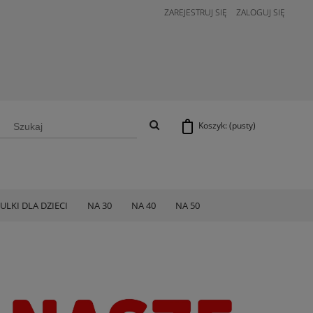
ZAREJESTRUJ SIĘ
ZALOGUJ SIĘ
Koszyk:
(pusty)
ULKI DLA DZIECI
NA 30
NA 40
NA 50