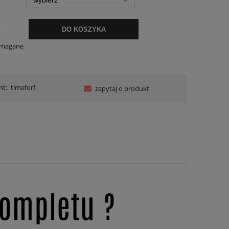
.
DO KOSZYKA
ymagane
nt:
timeforf
zapytaj o produkt