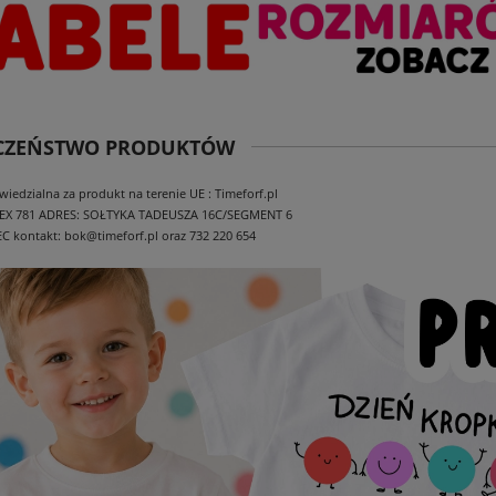
ECZEŃSTWO PRODUKTÓW
edzialna za produkt na terenie UE : Timeforf.pl
EX 781
ADRES: SOŁTYKA TADEUSZA 16C/SEGMENT 6
EC
kontakt: bok@timeforf.pl oraz 732 220 654