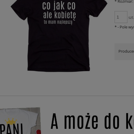
*
Rozmiar:
szt
*
- Pole w
Produce