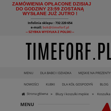
ZAMÓWIENIA OPŁACONE DZISIAJ
DO GODZINY 23:59 ZOSTANĄ
WYSŁANE JUŻ JUTRO !
--------------------------------------
Infolinia sklepu : 732 220 654
e-mail:
bok@timeforf.pl
-- SZYBKA WYSYŁKA Z POLSKI --
MENU
DLA BABCI I DZIADKA
MĘSKIE NA PREZENTY
NOWOŚCI
KUBKI
DLA KÓŁ GOSPODYŃ
BLOG
»
»
Strona główna
Bluzy i koszulki męskie
Koszulka 
MENU