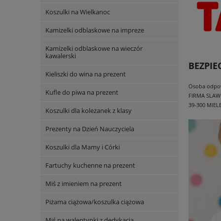
Koszulki na Wielkanoc
Kamizelki odblaskowe na impreze
Kamizelki odblaskowe na wieczór
kawalerski
BEZPI
Kieliszki do wina na prezent
Osoba odpowi
Kufle do piwa na prezent
FIRMA SLAW
39-300 MIEL
Koszulki dla koleżanek z klasy
Prezenty na Dzień Nauczyciela
Koszulki dla Mamy i Córki
Fartuchy kuchenne na prezent
Miś z imieniem na prezent
Piżama ciążowa/koszulka ciążowa
Miś na walentynki z dedykacją