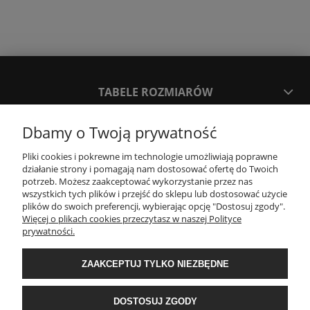
TABELE ROZMIARÓW
Dbamy o Twoją prywatność
SPOSOBY PŁATNOŚCI ORAZ CZAS I KOSZTY DOSTAWY
DOSTAWY
Pliki cookies i pokrewne im technologie umożliwiają poprawne
działanie strony i pomagają nam dostosować ofertę do Twoich
potrzeb. Możesz zaakceptować wykorzystanie przez nas
KONTAKT
wszystkich tych plików i przejść do sklepu lub dostosować użycie
plików do swoich preferencji, wybierając opcję "Dostosuj zgody".
Więcej o plikach cookies przeczytasz w naszej Polityce
prywatności.
WYMIANA / ZWROTY / REKLAMACJE
ZAAKCEPTUJ TYLKO NIEZBĘDNE
REGULAMINY
DOSTOSUJ ZGODY