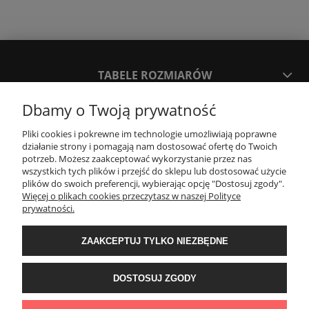
TABELE ROZMIARÓW
Dbamy o Twoją prywatność
SPOSOBY PŁATNOŚCI ORAZ CZAS I KOSZTY DOSTAWY
DOSTAWY
Pliki cookies i pokrewne im technologie umożliwiają poprawne
działanie strony i pomagają nam dostosować ofertę do Twoich
potrzeb. Możesz zaakceptować wykorzystanie przez nas
wszystkich tych plików i przejść do sklepu lub dostosować użycie
KONTAKT
plików do swoich preferencji, wybierając opcję "Dostosuj zgody".
Więcej o plikach cookies przeczytasz w naszej Polityce
prywatności.
WYMIANA / ZWROTY / REKLAMACJE
ZAAKCEPTUJ TYLKO NIEZBĘDNE
REGULAMINY
DOSTOSUJ ZGODY
Timeforf
| ul. SOŁTYKA TADEUSZA 16C /SEGMENT NUMER 6 | 39-