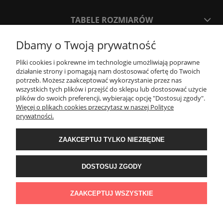
TABELE ROZMIARÓW
Dbamy o Twoją prywatność
SPOSOBY PŁATNOŚCI ORAZ CZAS I KOSZTY DOSTAWY
DOSTAWY
Pliki cookies i pokrewne im technologie umożliwiają poprawne
działanie strony i pomagają nam dostosować ofertę do Twoich
potrzeb. Możesz zaakceptować wykorzystanie przez nas
wszystkich tych plików i przejść do sklepu lub dostosować użycie
KONTAKT
plików do swoich preferencji, wybierając opcję "Dostosuj zgody".
Więcej o plikach cookies przeczytasz w naszej Polityce
prywatności.
WYMIANA / ZWROTY / REKLAMACJE
ZAAKCEPTUJ TYLKO NIEZBĘDNE
REGULAMINY
DOSTOSUJ ZGODY
Timeforf
| ul. SOŁTYKA TADEUSZA 16C /SEGMENT NUMER 6 | 39-
300 Mielec | woj. podkarpackie |
tel: 732 220 654
pon-pt: 8:00-16:00 | mail:
ZAAKCEPTUJ WSZYSTKIE
bok@timeforf.pl