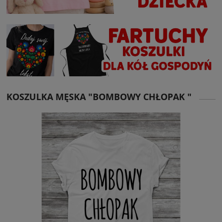
KOSZULKA MĘSKA "BOMBOWY CHŁOPAK "