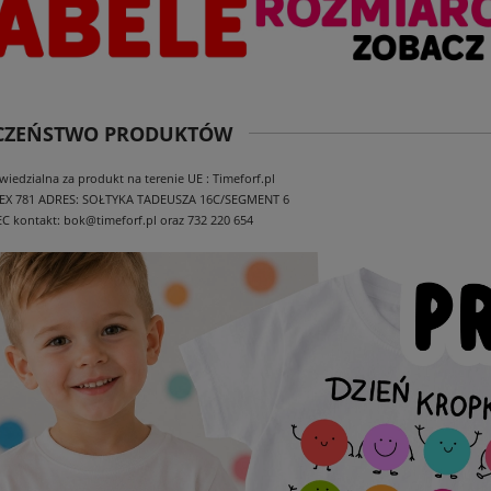
ECZEŃSTWO PRODUKTÓW
edzialna za produkt na terenie UE : Timeforf.pl
EX 781
ADRES: SOŁTYKA TADEUSZA 16C/SEGMENT 6
EC
kontakt: bok@timeforf.pl oraz 732 220 654