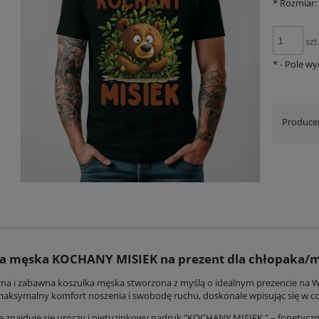
*
Rozmiar:
szt
*
- Pole w
Produce
a męska KOCHANY MISIEK na prezent dla chłopaka/
a i zabawna koszulka męska stworzona z myślą o idealnym prezencie na 
aksymalny komfort noszenia i swobodę ruchu, doskonale wpisując się w cod
e znajduje się uroczy i nietuzinkowy nadruk "KOCHANY MISIEK " – fonetycz