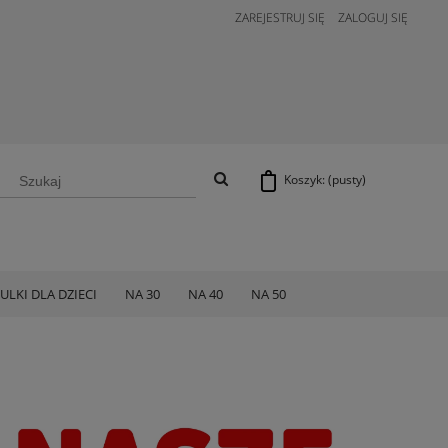
ZAREJESTRUJ SIĘ
ZALOGUJ SIĘ
Koszyk:
(pusty)
ULKI DLA DZIECI
NA 30
NA 40
NA 50