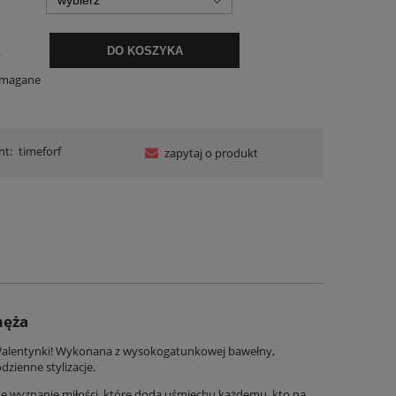
.
DO KOSZYKA
ymagane
nt:
timeforf
zapytaj o produkt
męża
Walentynki! Wykonana z wysokogatunkowej bawełny,
zienne stylizacje.
ne wyznanie miłości, które doda uśmiechu każdemu, kto na