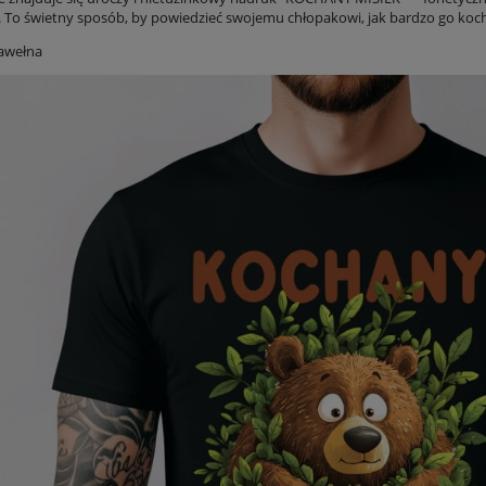
y. To świetny sposób, by powiedzieć swojemu chłopakowi, jak bardzo go koc
bawełna