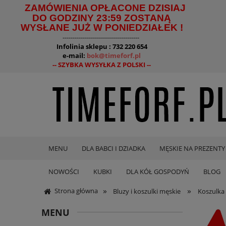
ZAMÓWIENIA OPŁACONE DZISIAJ
DO GODZINY 23:59 ZOSTANĄ
WYSŁANE JUŻ W PONIEDZIAŁEK !
--------------------------------------
Infolinia sklepu : 732 220 654
e-mail:
bok@timeforf.pl
-- SZYBKA WYSYŁKA Z POLSKI --
MENU
DLA BABCI I DZIADKA
MĘSKIE NA PREZENTY
NOWOŚCI
KUBKI
DLA KÓŁ GOSPODYŃ
BLOG
»
»
Strona główna
Bluzy i koszulki męskie
Koszulka
MENU