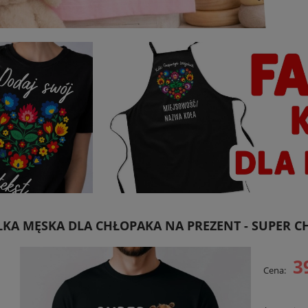
KA MĘSKA DLA CHŁOPAKA NA PREZENT - SUPER C
3
Cena: