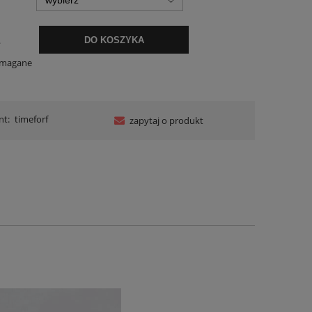
.
DO KOSZYKA
ymagane
nt:
timeforf
zapytaj o produkt