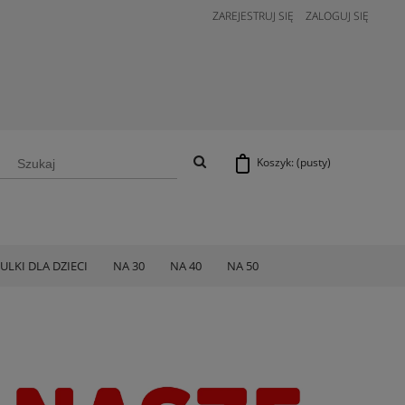
ZAREJESTRUJ SIĘ
ZALOGUJ SIĘ
Koszyk:
(pusty)
ULKI DLA DZIECI
NA 30
NA 40
NA 50