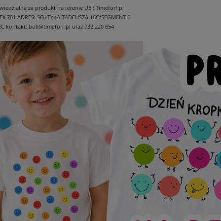
edzialna za produkt na terenie UE : Timeforf.pl
EX 781
ADRES: SOŁTYKA TADEUSZA 16C/SEGMENT 6
EC
kontakt: bok@timeforf.pl oraz 732 220 654