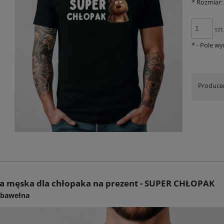
*
Rozmiar:
szt
*
- Pole w
Produce
a męska dla chłopaka na prezent - SUPER CHŁOPAK
: bawełna