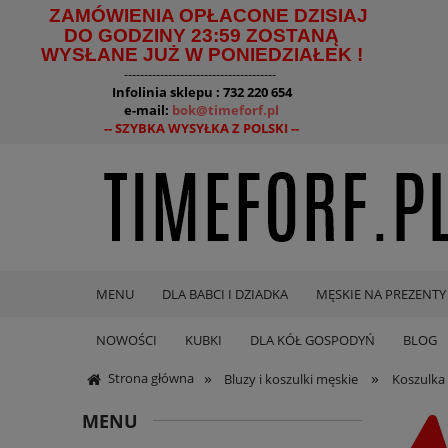
ZAMÓWIENIA OPŁACONE DZISIAJ
DO GODZINY 23:59 ZOSTANĄ
WYSŁANE JUŻ W PONIEDZIAŁEK !
--------------------------------------
Infolinia sklepu : 732 220 654
e-mail:
bok@timeforf.pl
-- SZYBKA WYSYŁKA Z POLSKI --
MENU
DLA BABCI I DZIADKA
MĘSKIE NA PREZENTY
NOWOŚCI
KUBKI
DLA KÓŁ GOSPODYŃ
BLOG
»
»
Strona główna
Bluzy i koszulki męskie
Koszulka
MENU