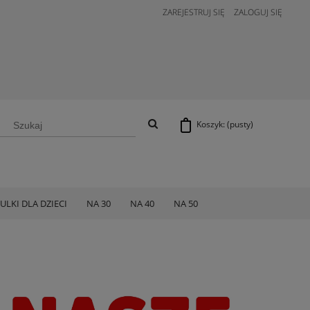
ZAREJESTRUJ SIĘ
ZALOGUJ SIĘ
Koszyk:
(pusty)
ULKI DLA DZIECI
NA 30
NA 40
NA 50