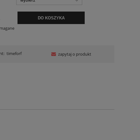
.
DO KOSZYKA
ymagane
nt:
timeforf
zapytaj o produkt