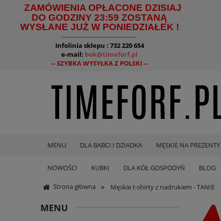
ZAMÓWIENIA OPŁACONE DZISIAJ
DO GODZINY 23:59 ZOSTANĄ
WYSŁANE JUŻ W PONIEDZIAŁEK !
--------------------------------------
Infolinia sklepu : 732 220 654
e-mail:
bok@timeforf.pl
-- SZYBKA WYSYŁKA Z POLSKI --
MENU
DLA BABCI I DZIADKA
MĘSKIE NA PREZENTY
NOWOŚCI
KUBKI
DLA KÓŁ GOSPODYŃ
BLOG
»
Strona główna
Męskie t-shirty z nadrukiem - TANIE
MENU