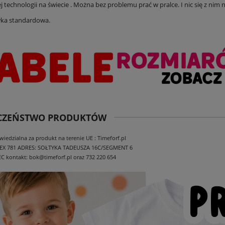
j technologii na świecie . Można bez problemu prać w pralce. I nic się z nim ni
ka standardowa.
ECZEŃSTWO PRODUKTÓW
edzialna za produkt na terenie UE : Timeforf.pl
EX 781
ADRES: SOŁTYKA TADEUSZA 16C/SEGMENT 6
EC
kontakt: bok@timeforf.pl oraz 732 220 654