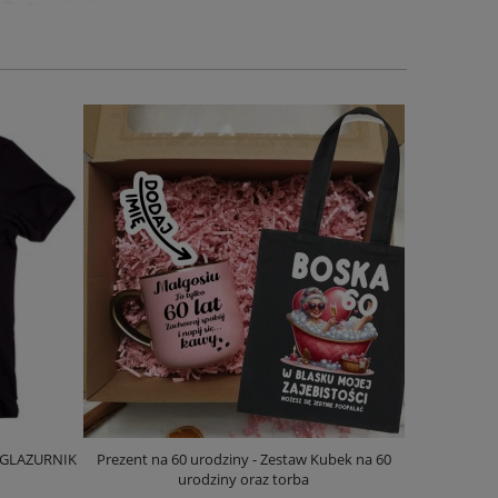
Y GLAZURNIK
Prezent na 60 urodziny - Zestaw Kubek na 60
Koszulka
urodziny oraz torba
imi