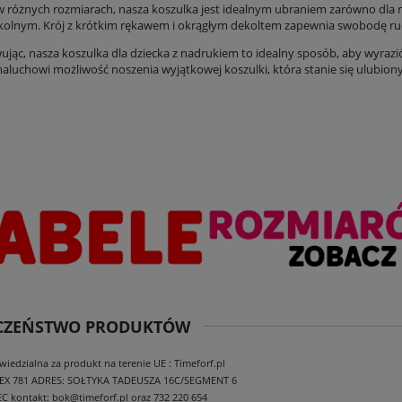
 różnych rozmiarach, nasza koszulka jest idealnym ubraniem zarówno dla n
olnym. Krój z krótkim rękawem i okrągłym dekoltem zapewnia swobodę ruc
ąc, nasza koszulka dla dziecka z nadrukiem to idealny sposób, aby wyrazić 
luchowi możliwość noszenia wyjątkowej koszulki, która stanie się ulubio
ECZEŃSTWO PRODUKTÓW
edzialna za produkt na terenie UE : Timeforf.pl
EX 781
ADRES: SOŁTYKA TADEUSZA 16C/SEGMENT 6
EC
kontakt: bok@timeforf.pl oraz 732 220 654