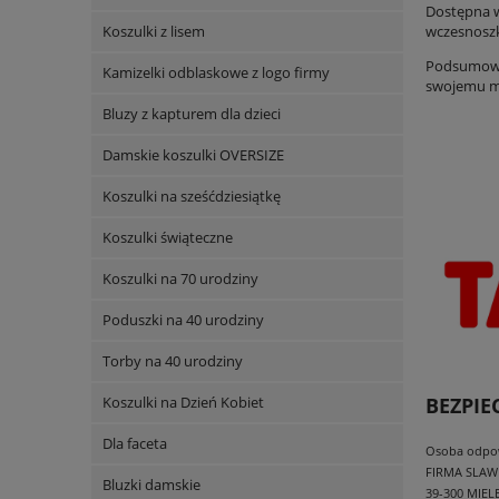
Dostępna w
Koszulki z lisem
wczesnoszk
Podsumowuj
Kamizelki odblaskowe z logo firmy
swojemu ma
Bluzy z kapturem dla dzieci
Damskie koszulki OVERSIZE
Koszulki na sześćdziesiątkę
Koszulki świąteczne
Koszulki na 70 urodziny
Poduszki na 40 urodziny
Torby na 40 urodziny
Koszulki na Dzień Kobiet
BEZPI
Dla faceta
Osoba odpowi
FIRMA SLAW
Bluzki damskie
39-300 MIEL