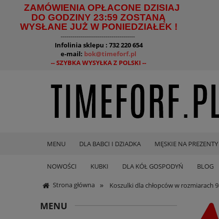
ZAMÓWIENIA OPŁACONE DZISIAJ
DO GODZINY 23:59 ZOSTANĄ
WYSŁANE JUŻ W PONIEDZIAŁEK !
--------------------------------------
Infolinia sklepu : 732 220 654
e-mail:
bok@timeforf.pl
-- SZYBKA WYSYŁKA Z POLSKI --
MENU
DLA BABCI I DZIADKA
MĘSKIE NA PREZENTY
NOWOŚCI
KUBKI
DLA KÓŁ GOSPODYŃ
BLOG
»
Strona główna
Koszulki dla chłopców w rozmiarach 9
MENU