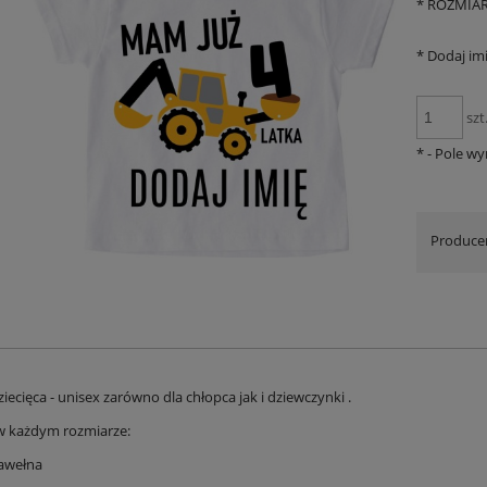
*
ROZMIAR
*
Dodaj imi
szt
*
- Pole w
Produce
iecięca - unisex zarówno dla chłopca jak i dziewczynki .
w każdym rozmiarze:
bawełna