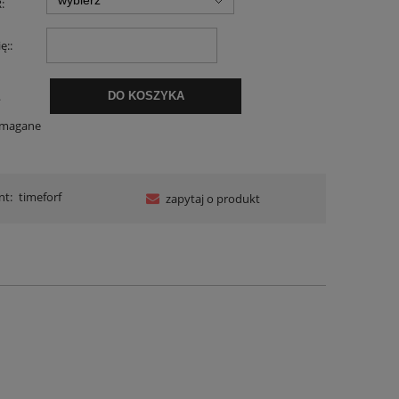
:
ę::
.
DO KOSZYKA
ymagane
nt:
timeforf
zapytaj o produkt