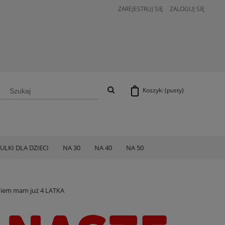
ZAREJESTRUJ SIĘ
ZALOGUJ SIĘ
Koszyk:
(pusty)
ULKI DLA DZIECI
NA 30
NA 40
NA 50
eniem mam już 4 LATKA