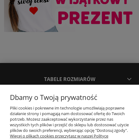
TABELE ROZMIARÓW
Dbamy o Twoją prywatność
SPOSOBY PŁATNOŚCI ORAZ CZAS I KOSZTY DOSTAWY
DOSTAWY
Pliki cookies i pokrewne im technologie umożliwiają poprawne
działanie strony i pomagają nam dostosować ofertę do Twoich
potrzeb. Możesz zaakceptować wykorzystanie przez nas
KONTAKT
wszystkich tych plików i przejść do sklepu lub dostosować użycie
plików do swoich preferencji, wybierając opcję "Dostosuj zgody".
Więcej o plikach cookies przeczytasz w naszej Polityce