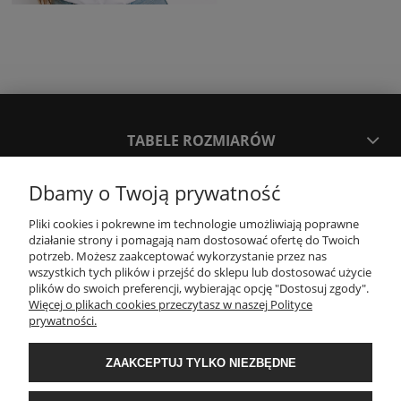
TABELE ROZMIARÓW
Dbamy o Twoją prywatność
SPOSOBY PŁATNOŚCI ORAZ CZAS I KOSZTY DOSTAWY
DOSTAWY
Pliki cookies i pokrewne im technologie umożliwiają poprawne
działanie strony i pomagają nam dostosować ofertę do Twoich
potrzeb. Możesz zaakceptować wykorzystanie przez nas
KONTAKT
wszystkich tych plików i przejść do sklepu lub dostosować użycie
plików do swoich preferencji, wybierając opcję "Dostosuj zgody".
Więcej o plikach cookies przeczytasz w naszej Polityce
prywatności.
WYMIANA / ZWROTY / REKLAMACJE
ZAAKCEPTUJ TYLKO NIEZBĘDNE
REGULAMINY