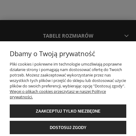
TABELE ROZMIARÓW
Dbamy o Twoją prywatność
SPOSOBY PŁATNOŚCI ORAZ CZAS I KOSZTY DOSTAWY
DOSTAWY
Pliki cookies i pokrewne im technologie umożliwiają poprawne
działanie strony i pomagają nam dostosować ofertę do Twoich
potrzeb. Możesz zaakceptować wykorzystanie przez nas
KONTAKT
wszystkich tych plików i przejść do sklepu lub dostosować użycie
plików do swoich preferencji, wybierając opcję "Dostosuj zgody".
Więcej o plikach cookies przeczytasz w naszej Polityce
prywatności.
WYMIANA / ZWROTY / REKLAMACJE
ZAAKCEPTUJ TYLKO NIEZBĘDNE
REGULAMINY
DOSTOSUJ ZGODY
Timeforf
| ul. SOŁTYKA TADEUSZA 16C /SEGMENT NUMER 6 | 39-