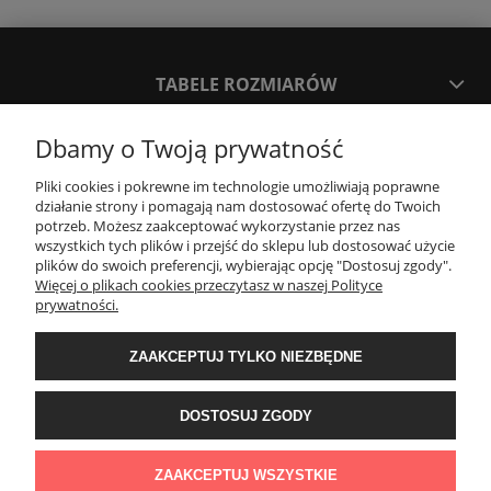
TABELE ROZMIARÓW
Dbamy o Twoją prywatność
SPOSOBY PŁATNOŚCI ORAZ CZAS I KOSZTY DOSTAWY
DOSTAWY
Pliki cookies i pokrewne im technologie umożliwiają poprawne
działanie strony i pomagają nam dostosować ofertę do Twoich
potrzeb. Możesz zaakceptować wykorzystanie przez nas
KONTAKT
wszystkich tych plików i przejść do sklepu lub dostosować użycie
plików do swoich preferencji, wybierając opcję "Dostosuj zgody".
Więcej o plikach cookies przeczytasz w naszej Polityce
prywatności.
WYMIANA / ZWROTY / REKLAMACJE
ZAAKCEPTUJ TYLKO NIEZBĘDNE
REGULAMINY
DOSTOSUJ ZGODY
Timeforf
| ul. SOŁTYKA TADEUSZA 16C /SEGMENT NUMER 6 | 39-
300 Mielec | woj. podkarpackie |
tel: 732 220 654
pon-pt: 8:00-16:00 | mail:
ZAAKCEPTUJ WSZYSTKIE
bok@timeforf.pl