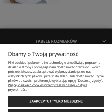
TABELE ROZMIARÓW
Dbamy o Twoją prywatność
SPOSOBY PŁATNOŚCI ORAZ CZAS I KOSZTY DOSTAWY
DOSTAWY
Pliki cookies i pokrewne im technologie umożliwiają poprawne
działanie strony i pomagają nam dostosować ofertę do Twoich
potrzeb. Możesz zaakceptować wykorzystanie przez nas
wszystkich tych plików i przejść do sklepu lub dostosować użycie
KONTAKT
plików do swoich preferencji, wybierając opcję "Dostosuj zgody".
Więcej o plikach cookies przeczytasz w naszej Polityce
prywatności.
WYMIANA / ZWROTY / REKLAMACJE
ZAAKCEPTUJ TYLKO NIEZBĘDNE
REGULAMINY