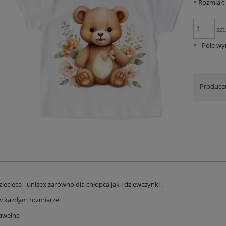
*
Rozmiar:
szt
*
- Pole w
Produce
iecięca - unisex zarówno dla chłopca jak i dziewczynki .
w każdym rozmiarze:
bawełna