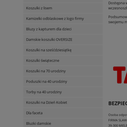
Dostępna w
Koszulki z lisem
wczesnoszk
Podsumowuj
Kamizelki odblaskowe z logo firmy
swojemu ma
Bluzy z kapturem dla dzieci
Damskie koszulki OVERSIZE
Koszulki na sześćdziesiątkę
Koszulki świąteczne
Koszulki na 70 urodziny
Poduszki na 40 urodziny
Torby na 40 urodziny
Koszulki na Dzień Kobiet
BEZPI
Dla faceta
Osoba odpowi
FIRMA SLAW
Bluzki damskie
39-300 MIEL