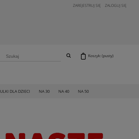
ZAREJESTRUJ SIĘ
ZALOGUJ SIĘ
Koszyk:
(pusty)
ULKI DLA DZIECI
NA 30
NA 40
NA 50