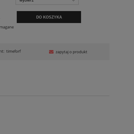
.
DO KOSZYKA
ymagane
nt:
timeforf
zapytaj o produkt