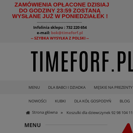
ZAMÓWIENIA OPŁACONE DZISIAJ
DO GODZINY 23:59 ZOSTANĄ
WYSŁANE JUŻ W PONIEDZIAŁEK !
--------------------------------------
Infolinia sklepu : 732 220 654
e-mail:
bok@timeforf.pl
-- SZYBKA WYSYŁKA Z POLSKI --
MENU
DLA BABCI I DZIADKA
MĘSKIE NA PREZENTY
NOWOŚCI
KUBKI
DLA KÓŁ GOSPODYŃ
BLOG
»
Strona główna
Koszulki dla dziewczynek 92 98 104 11
MENU