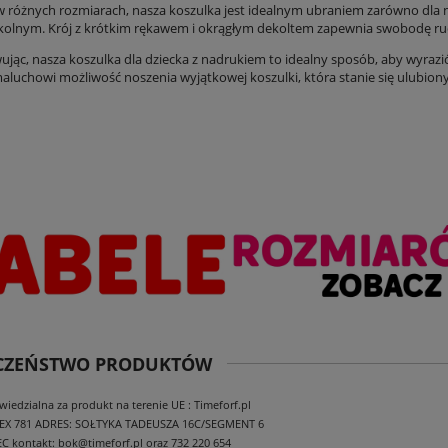
 różnych rozmiarach, nasza koszulka jest idealnym ubraniem zarówno dla n
olnym. Krój z krótkim rękawem i okrągłym dekoltem zapewnia swobodę ruc
ąc, nasza koszulka dla dziecka z nadrukiem to idealny sposób, aby wyrazić 
luchowi możliwość noszenia wyjątkowej koszulki, która stanie się ulubio
ECZEŃSTWO PRODUKTÓW
edzialna za produkt na terenie UE : Timeforf.pl
EX 781
ADRES: SOŁTYKA TADEUSZA 16C/SEGMENT 6
EC
kontakt: bok@timeforf.pl oraz 732 220 654