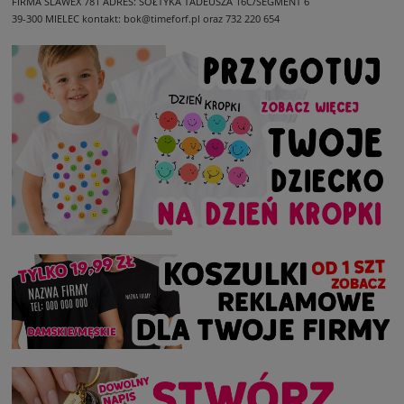
FIRMA SLAWEX 781
ADRES: SOŁTYKA TADEUSZA 16C/SEGMENT 6
39-300 MIELEC
kontakt: bok@timeforf.pl oraz 732 220 654