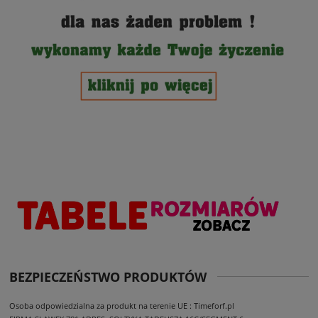
BEZPIECZEŃSTWO PRODUKTÓW
Osoba odpowiedzialna za produkt na terenie UE : Timeforf.pl