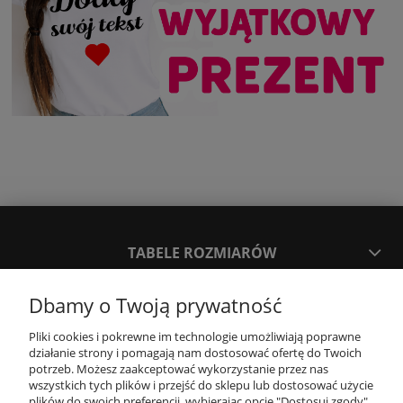
TABELE ROZMIARÓW
Dbamy o Twoją prywatność
SPOSOBY PŁATNOŚCI ORAZ CZAS I KOSZTY DOSTAWY
DOSTAWY
Pliki cookies i pokrewne im technologie umożliwiają poprawne
działanie strony i pomagają nam dostosować ofertę do Twoich
potrzeb. Możesz zaakceptować wykorzystanie przez nas
KONTAKT
wszystkich tych plików i przejść do sklepu lub dostosować użycie
plików do swoich preferencji, wybierając opcję "Dostosuj zgody".