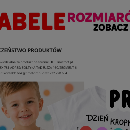
ECZEŃSTWO PRODUKTÓW
edzialna za produkt na terenie UE : Timeforf.pl
EX 781
ADRES: SOŁTYKA TADEUSZA 16C/SEGMENT 6
EC
kontakt: bok@timeforf.pl oraz 732 220 654