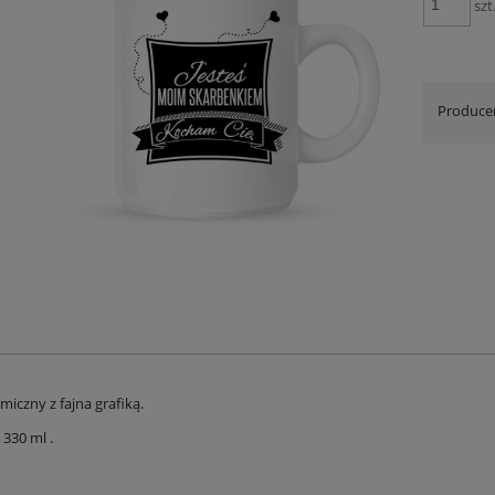
szt
Produce
iczny z fajna grafiką.
330 ml .