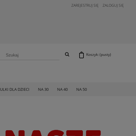
ZAREJESTRUJ SIĘ
ZALOGUJ SIĘ
Koszyk:
(pusty)
ULKI DLA DZIECI
NA 30
NA 40
NA 50