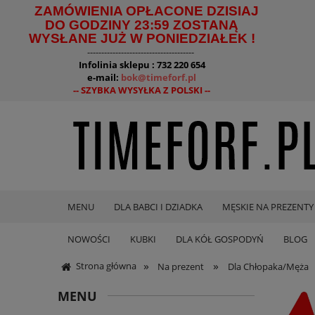
ZAMÓWIENIA OPŁACONE DZISIAJ
DO GODZINY 23:59 ZOSTANĄ
WYSŁANE JUŻ W PONIEDZIAŁEK !
--------------------------------------
Infolinia sklepu : 732 220 654
e-mail:
bok@timeforf.pl
-- SZYBKA WYSYŁKA Z POLSKI --
MENU
DLA BABCI I DZIADKA
MĘSKIE NA PREZENTY
NOWOŚCI
KUBKI
DLA KÓŁ GOSPODYŃ
BLOG
»
»
Strona główna
Na prezent
Dla Chłopaka/Męża
MENU