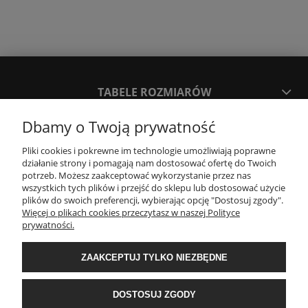
TABELE ROZMIARÓW
Dbamy o Twoją prywatność
SPOSOBY PŁATNOŚCI ORAZ CZAS I KOSZTY DOSTAWY
DOSTAWY
Pliki cookies i pokrewne im technologie umożliwiają poprawne
działanie strony i pomagają nam dostosować ofertę do Twoich
potrzeb. Możesz zaakceptować wykorzystanie przez nas
wszystkich tych plików i przejść do sklepu lub dostosować użycie
KONTAKT
plików do swoich preferencji, wybierając opcję "Dostosuj zgody".
Więcej o plikach cookies przeczytasz w naszej Polityce
prywatności.
WYMIANA / ZWROTY / REKLAMACJE
ZAAKCEPTUJ TYLKO NIEZBĘDNE
REGULAMINY
DOSTOSUJ ZGODY