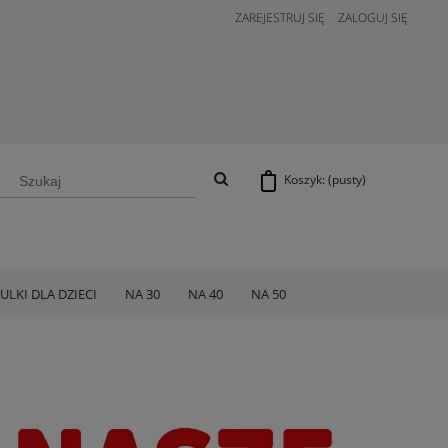
ZAREJESTRUJ SIĘ
ZALOGUJ SIĘ
Koszyk:
(pusty)
ULKI DLA DZIECI
NA 30
NA 40
NA 50