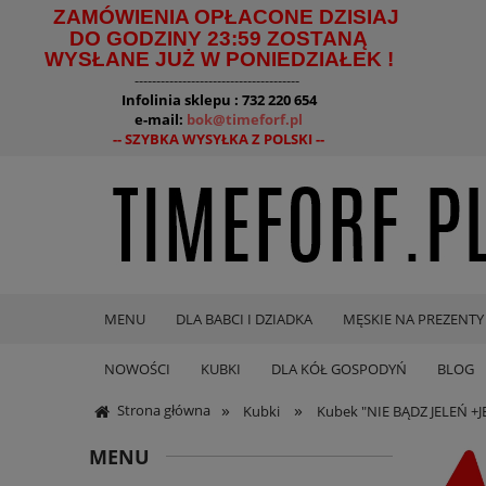
ZAMÓWIENIA OPŁACONE DZISIAJ
DO GODZINY 23:59 ZOSTANĄ
WYSŁANE JUŻ W PONIEDZIAŁEK !
--------------------------------------
Infolinia sklepu : 732 220 654
e-mail:
bok@timeforf.pl
-- SZYBKA WYSYŁKA Z POLSKI --
MENU
DLA BABCI I DZIADKA
MĘSKIE NA PREZENTY
NOWOŚCI
KUBKI
DLA KÓŁ GOSPODYŃ
BLOG
»
»
Strona główna
Kubki
Kubek "NIE BĄDZ JELEŃ +J
MENU