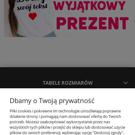
TABELE ROZMIARÓW
Dbamy o Twoją prywatność
SPOSOBY PŁATNOŚCI ORAZ CZAS I KOSZTY DOSTAWY
DOSTAWY
Pliki cookies i pokrewne im technologie umożliwiają poprawne
działanie strony i pomagają nam dostosować ofertę do Twoich
potrzeb. Możesz zaakceptować wykorzystanie przez nas
KONTAKT
wszystkich tych plików i przejść do sklepu lub dostosować użycie
plików do swoich preferencji, wybierając opcję "Dostosuj zgody".