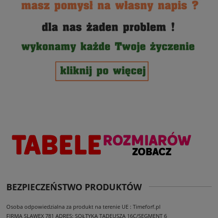
BEZPIECZEŃSTWO PRODUKTÓW
Osoba odpowiedzialna za produkt na terenie UE : Timeforf.pl
FIRMA SLAWEX 781
ADRES: SOŁTYKA TADEUSZA 16C/SEGMENT 6