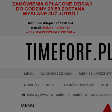
ZAMÓWIENIA OPŁACONE DZISIAJ
DO GODZINY 23:59 ZOSTANĄ
WYSŁANE JUŻ JUTRO !
--------------------------------------
Infolinia sklepu : 732 220 654
e-mail:
bok@timeforf.pl
-- SZYBKA WYSYŁKA Z POLSKI --
MENU
DLA BABCI I DZIADKA
MĘSKIE NA PREZENTY
NOWOŚCI
KUBKI
DLA KÓŁ GOSPODYŃ
BLOG
»
»
Strona główna
Kubki
Kubek "WSTAŃ I ZOBACZ J
MENU