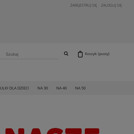
ZAREJESTRUJ SIĘ
ZALOGUJ SIĘ
Koszyk:
(pusty)
ULKI DLA DZIECI
NA 30
NA 40
NA 50