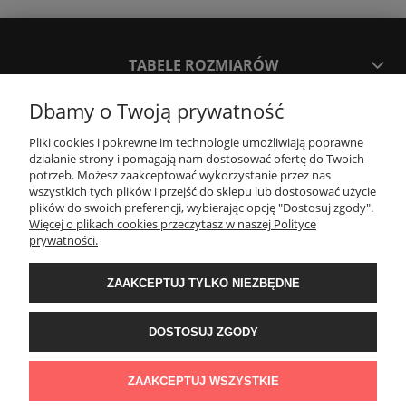
TABELE ROZMIARÓW
Dbamy o Twoją prywatność
SPOSOBY PŁATNOŚCI ORAZ CZAS I KOSZTY DOSTAWY
DOSTAWY
Pliki cookies i pokrewne im technologie umożliwiają poprawne
działanie strony i pomagają nam dostosować ofertę do Twoich
potrzeb. Możesz zaakceptować wykorzystanie przez nas
wszystkich tych plików i przejść do sklepu lub dostosować użycie
KONTAKT
plików do swoich preferencji, wybierając opcję "Dostosuj zgody".
Więcej o plikach cookies przeczytasz w naszej Polityce
prywatności.
WYMIANA / ZWROTY / REKLAMACJE
ZAAKCEPTUJ TYLKO NIEZBĘDNE
REGULAMINY
DOSTOSUJ ZGODY
Timeforf
| ul. SOŁTYKA TADEUSZA 16C /SEGMENT NUMER 6 | 39-
300 Mielec | woj. podkarpackie |
tel: 732 220 654
pon-pt: 8:00-16:00 | mail:
ZAAKCEPTUJ WSZYSTKIE
bok@timeforf.pl