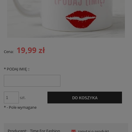
19,99 zł
Cena:
*
PODAJ IMIĘ ::
szt.
DO KOSZYKA
*
- Pole wymagane
Producent:
Time For Fashion
zapytaj o produkt