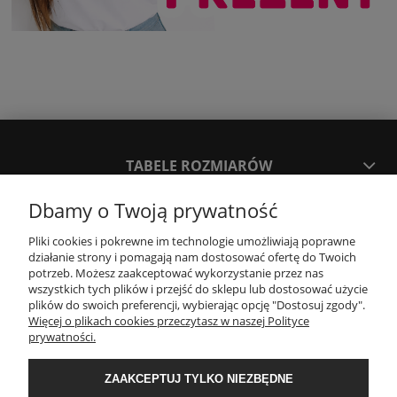
TABELE ROZMIARÓW
Dbamy o Twoją prywatność
SPOSOBY PŁATNOŚCI ORAZ CZAS I KOSZTY DOSTAWY
DOSTAWY
Pliki cookies i pokrewne im technologie umożliwiają poprawne
działanie strony i pomagają nam dostosować ofertę do Twoich
potrzeb. Możesz zaakceptować wykorzystanie przez nas
wszystkich tych plików i przejść do sklepu lub dostosować użycie
KONTAKT
plików do swoich preferencji, wybierając opcję "Dostosuj zgody".
Więcej o plikach cookies przeczytasz w naszej Polityce
prywatności.
WYMIANA / ZWROTY / REKLAMACJE
ZAAKCEPTUJ TYLKO NIEZBĘDNE