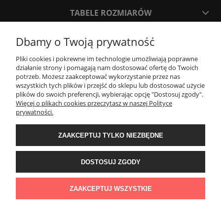
TABELE ROZMIARÓW
Dbamy o Twoją prywatność
SPOSOBY PŁATNOŚCI ORAZ CZAS I KOSZTY DOSTAWY
DOSTAWY
Pliki cookies i pokrewne im technologie umożliwiają poprawne
działanie strony i pomagają nam dostosować ofertę do Twoich
potrzeb. Możesz zaakceptować wykorzystanie przez nas
KONTAKT
wszystkich tych plików i przejść do sklepu lub dostosować użycie
plików do swoich preferencji, wybierając opcję "Dostosuj zgody".
Więcej o plikach cookies przeczytasz w naszej Polityce
prywatności.
WYMIANA / ZWROTY / REKLAMACJE
ZAAKCEPTUJ TYLKO NIEZBĘDNE
REGULAMINY
DOSTOSUJ ZGODY
Timeforf
| ul. SOŁTYKA TADEUSZA 16C /SEGMENT NUMER 6 | 39-
300 Mielec | woj. podkarpackie |
tel: 732 220 654
pon-pt: 8:00-16:00 | mail:
ZAAKCEPTUJ WSZYSTKIE
bok@timeforf.pl
POKAŻ PEŁNĄ WERSJĘ STRONY