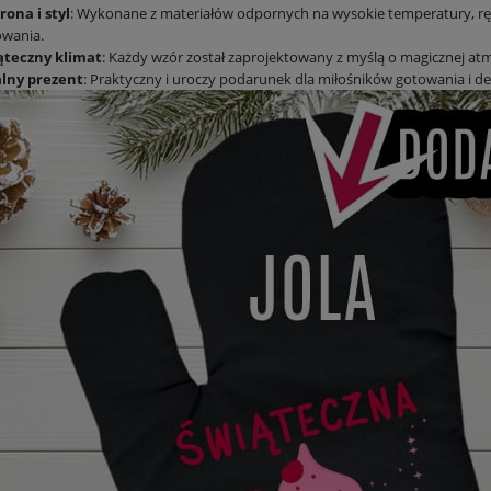
ona i styl
: Wykonane z materiałów odpornych na wysokie temperatury, rę
owania.
ąteczny klimat
: Każdy wzór został zaprojektowany z myślą o magicznej atm
alny prezent
: Praktyczny i uroczy podarunek dla miłośników gotowania i d