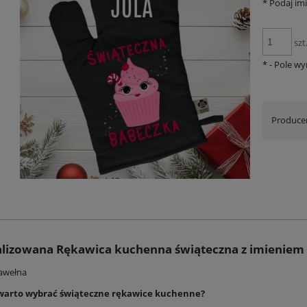
*
Podaj imi
szt
*
- Pole w
Produce
lizowana Rękawica kuchenna świąteczna z imieniem
bawełna
warto wybrać świąteczne rękawice kuchenne?