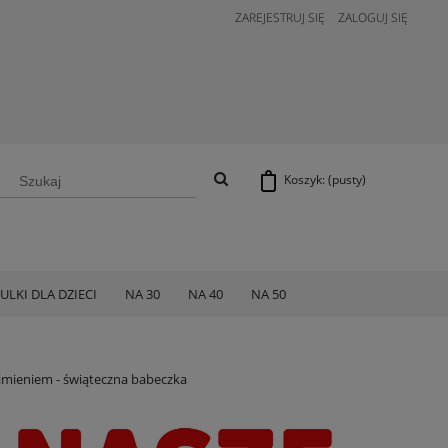
ZAREJESTRUJ SIĘ
ZALOGUJ SIĘ
Koszyk:
(pusty)
ULKI DLA DZIECI
NA 30
NA 40
NA 50
imieniem - świąteczna babeczka