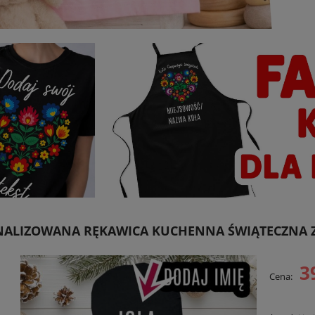
ALIZOWANA RĘKAWICA KUCHENNA ŚWIĄTECZNA Z 
3
Cena: