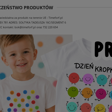
ECZEŃSTWO PRODUKTÓW
edzialna za produkt na terenie UE : Timeforf.pl
EX 781
ADRES: SOŁTYKA TADEUSZA 16C/SEGMENT 6
EC
kontakt: bok@timeforf.pl oraz 732 220 654