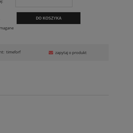
ę:
.
DO KOSZYKA
ymagane
nt:
timeforf
zapytaj o produkt