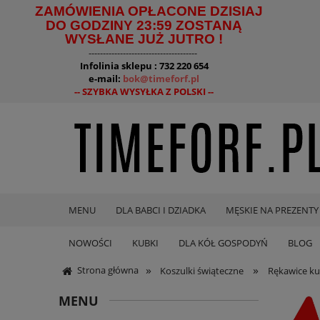
ZAMÓWIENIA OPŁACONE DZISIAJ
DO GODZINY 23:59 ZOSTANĄ
WYSŁANE JUŻ JUTRO !
--------------------------------------
Infolinia sklepu : 732 220 654
e-mail:
bok@timeforf.pl
-- SZYBKA WYSYŁKA Z POLSKI --
MENU
DLA BABCI I DZIADKA
MĘSKIE NA PREZENTY
NOWOŚCI
KUBKI
DLA KÓŁ GOSPODYŃ
BLOG
»
»
Strona główna
Koszulki świąteczne
Rękawice ku
MENU