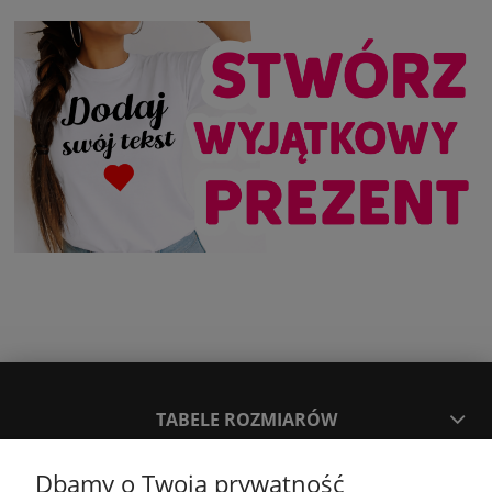
TABELE ROZMIARÓW
Dbamy o Twoją prywatność
SPOSOBY PŁATNOŚCI ORAZ CZAS I KOSZTY DOSTAWY